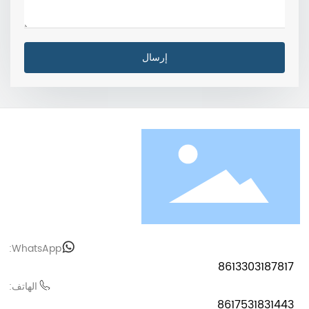
إرسال
WhatsApp:
8613303187817
الهاتف:
8617531831443